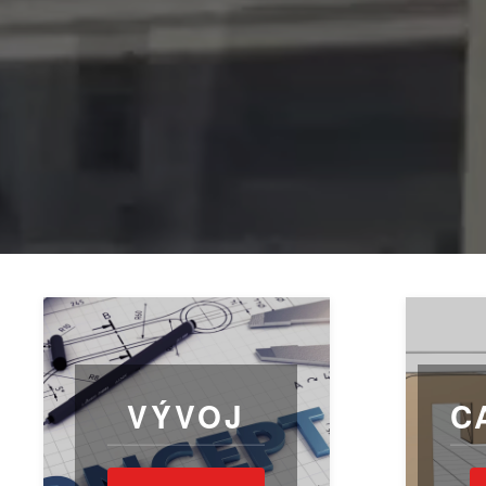
VÝVOJ
C